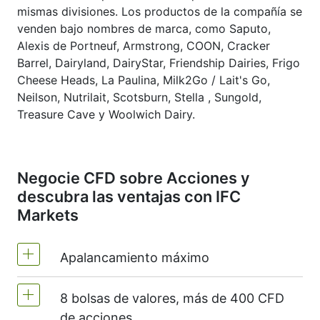
mismas divisiones. Los productos de la compañía se
venden bajo nombres de marca, como Saputo,
Alexis de Portneuf, Armstrong, COON, Cracker
Barrel, Dairyland, DairyStar, Friendship Dairies, Frigo
Cheese Heads, La Paulina, Milk2Go / Lait's Go,
Neilson, Nutrilait, Scotsburn, Stella , Sungold,
Treasure Cave y Woolwich Dairy.
Negocie CFD sobre Acciones y
descubra las ventajas con IFC
Markets
Apalancamiento máximo
8 bolsas de valores, más de 400 CFD
MT4 y MT5 - 1:20 (margen 5%)
de acciones