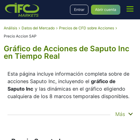
Entrar
Abrir cuenta
Análisis
Datos del Mercado
Precios de CFD sobre Acciones
Precio Accion SAP
Gráfico de Acciones de Saputo Inc
en Tiempo Real
Esta página incluye información completa sobre de
acciones Saputo Inc, incluyendo el
gráfico de
Saputo Inc
y las dinámicas en el gráfico eligiendo
cualquiera de los 8 marcos temporales disponibles.
Moviendo el inicio y el final del marco temporal en
Más
el panel inferior, Usted puede ver ambos, el precio
corriente y el precio histórico del instrumento.
Además, Usted tiene la oportunidad de elegir el tipo
de visualización del
gráfico online de Saputo Inc
–