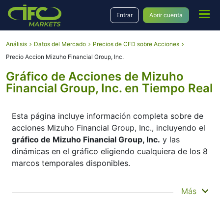
Entrar
Abrir cuenta
Análisis
Datos del Mercado
Precios de CFD sobre Acciones
Precio Accion Mizuho Financial Group, Inc.
Gráfico de Acciones de Mizuho
Financial Group, Inc. en Tiempo Real
Esta página incluye información completa sobre de
acciones Mizuho Financial Group, Inc., incluyendo el
gráfico de Mizuho Financial Group, Inc.
y las
dinámicas en el gráfico eligiendo cualquiera de los 8
marcos temporales disponibles.
Moviendo el inicio y el final del marco temporal en
Más
el panel inferior, Usted puede ver ambos, el precio
corriente y el precio histórico del instrumento.
Además, Usted tiene la oportunidad de elegir el tipo