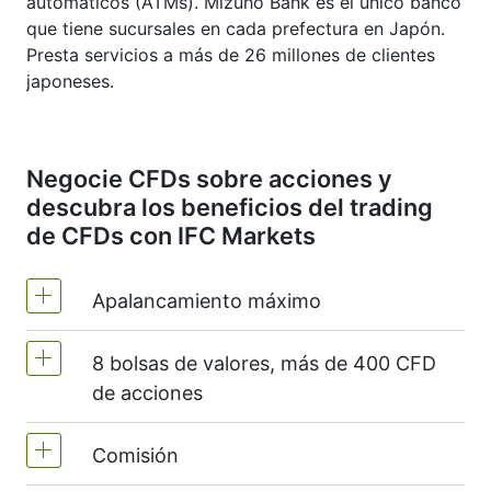
automáticos (ATMs). Mizuho Bank es el único banco
que tiene sucursales en cada prefectura en Japón.
Presta servicios a más de 26 millones de clientes
japoneses.
Negocie CFDs sobre acciones y
descubra los beneficios del trading
de CFDs con IFC Markets
Apalancamiento máximo
8 bolsas de valores, más de 400 CFD
MT4 y MT5 - 1:20 (margen 5%)
de acciones
NetTradeX - el apalancamiento para CFDs
sobre acciones es igual al apalancamiento
Comisión
Ofrecemos más de 400 CFD en las
de la cuenta comercial (máximo 1:20).