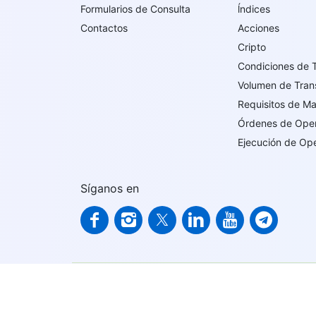
Formularios de Consulta
ĺndices
Contactos
Acciones
Cripto
Condiciones de 
Volumen de Tran
Requisitos de M
Órdenes de Ope
Ejecución de Op
Síganos en
IFCMARKETS. CORP. está incorporado en las Islas V