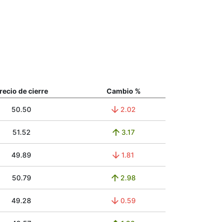
recio de cierre
Cambio %
50.50
2.02
51.52
3.17
49.89
1.81
50.79
2.98
49.28
0.59