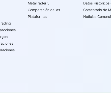
MetaTrader 5
Datos Históricos
Comparación de las
Comentario de 
Plataformas
Noticias Comerci
Trading
sacciones
argen
raciones
eraciones
írgenes Británicas con el número de registro 669838 y tiene licen