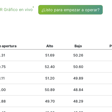
Gráfico en vivo
¿Listo para empezar a operar?
e apertura
Alto
Bajo
P
.31
51.69
50.26
.75
52.40
50.60
.11
51.20
49.89
.00
50.89
48.84
.88
49.70
48.29