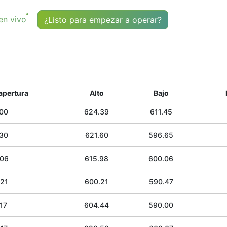
en vivo
¿Listo para empezar a operar?
apertura
Alto
Bajo
.00
624.39
611.45
.30
621.60
596.65
.06
615.98
600.06
.21
600.21
590.47
17
604.44
590.00