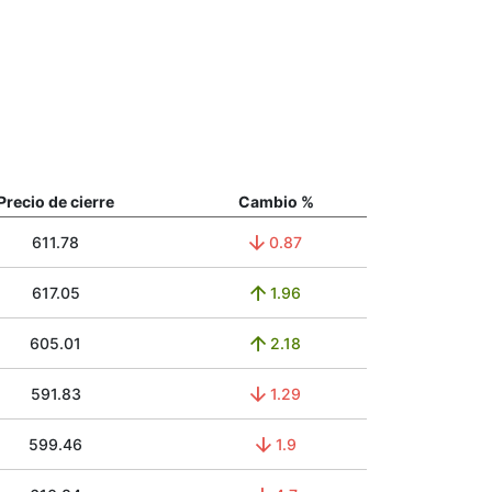
Precio de cierre
Cambio %
611.78
0.87
617.05
1.96
605.01
2.18
591.83
1.29
599.46
1.9