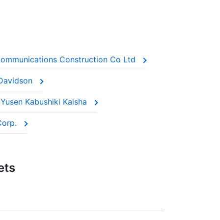
 Communications Construction Co Ltd
y Davidson
n Yusen Kabushiki Kaisha
Corp.
ets