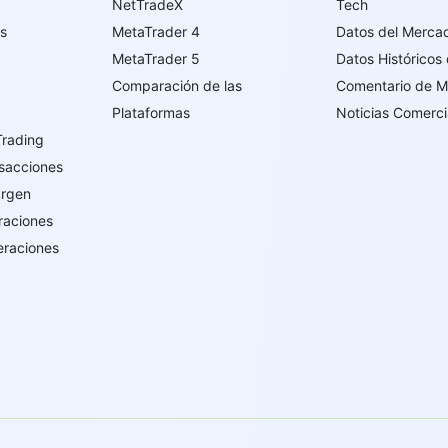
NetTradeX
Tech
os
MetaTrader 4
Datos del Merca
MetaTrader 5
Datos Históricos
Comparación de las
Comentario de 
Plataformas
Noticias Comerci
Trading
sacciones
argen
raciones
eraciones