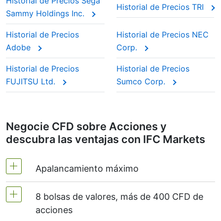
Historial de Precios Sega
Historial de Precios TRI
Sammy Holdings Inc.
Historial de Precios
Historial de Precios NEC
Adobe
Corp.
Historial de Precios
Historial de Precios
FUJITSU Ltd.
Sumco Corp.
Negocie CFD sobre Acciones y
descubra las ventajas con IFC Markets
Apalancamiento máximo
8 bolsas de valores, más de 400 CFD de
MT4 y MT5 - 1:20 (margen 5%)
acciones
NetTradeX - el apalancamiento para CFDs