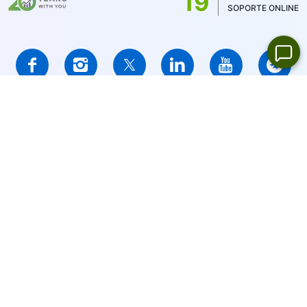
19
acciones de EE.UU. sólo 1 USD)
SOPORTE ONLINE
IFCMARKETS. CORP. está incorporado en las Islas Vírgenes
Británicas con el número de registro 669838 y tiene licencia de
la Comisión de Servicios Financieros de las Islas Vírgenes
Británicas (BVI FSC) para llevar a cabo negocios de inversión,
Certificado No. SIBA / L / 14/1073
Aviso de advertencia de riesgo:
Su capital está en riesgo. Los
productos apalancados pueden no ser adecuados para todos.
IFCMARKETS. CORP. no brinda servicios a residentes de
Estados Unidos, BVI y Rusia.
Navegación del sitio:
Mapa del sitio