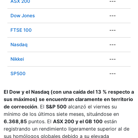
ASX 200
---
Dow Jones
---
FTSE 100
---
Nasdaq
---
Nikkei
---
SP500
---
El Dow y el Nasdaq (con una caída del 13 % respecto a
sus máximos) se encuentran claramente en territorio
de corrección
. El
S&P 500
alcanzó el viernes su
mínimo de los últimos siete meses, situándose en
6.368,85
puntos. El
ASX 200 y el GB 100
están
registrando un rendimiento ligeramente superior al de
sus homólogos globales debido a su elevada