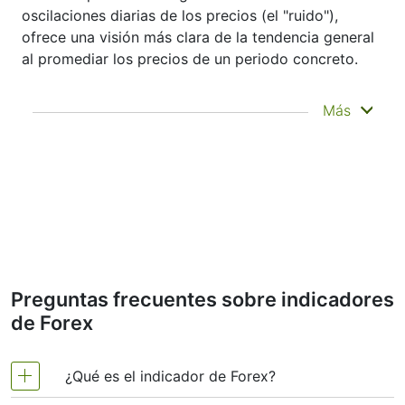
oscilaciones diarias de los precios (el "ruido"),
ofrece una visión más clara de la tendencia general
al promediar los precios de un periodo concreto.
No predice la evolución futura de los precios
Más
—sino que ayuda a ver con más claridad lo
que ya ha ocurrido. Por eso se denomina
indicador rezagado. A menudo se utiliza para
confirmar tendencias, detectar el impulso e
identificar zonas de soporte o resistencia.
Otros indicadores, como las bandas de
Bollinger y el MACD, se basan en medias
móviles.
Por ejemplo, los traders que analizan
Preguntas frecuentes sobre indicadores
configuraciones de Medias Móviles de
de Forex
Glencore Xstrata PLC podrían usar una
combinación de medias móviles de corto y
largo plazo para confirmar la tendencia antes
de operar. Estas medias son especialmente
¿Qué es el indicador de Forex?
importantes al operar con instrumentos