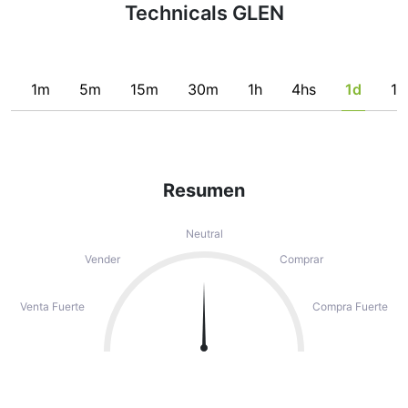
Technicals GLEN
1m
5m
15m
30m
1h
4hs
1d
1s
Resumen
Neutral
Vender
Comprar
Venta Fuerte
Compra Fuerte