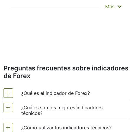
No predice la evolución futura de los precios
Más
—sino que ayuda a ver con más claridad lo
que ya ha ocurrido. Por eso se denomina
indicador rezagado. A menudo se utiliza para
confirmar tendencias, detectar el impulso e
identificar zonas de soporte o resistencia.
Otros indicadores, como las bandas de
Bollinger y el MACD, se basan en medias
móviles.
Por ejemplo, los traders que analizan
Preguntas frecuentes sobre indicadores
configuraciones de Medias Móviles de Delta
de Forex
Air Lines podrían usar una combinación de
medias móviles de corto y largo plazo para
confirmar la tendencia antes de operar. Estas
medias son especialmente importantes al
¿Qué es el indicador de Forex?
operar con instrumentos financieros de rápida
volatilidad como Delta Air Lines, donde la
¿Cuáles son los mejores indicadores
Los comerciantes utilizan regularmente los
volatilidad puede confundir a los operadores
técnicos?
sin un mecanismo de suavizado.
indicadores de análisis técnico de Forex para
predecir los movimientos de precios en el
Tipos de Medias Móviles
¿Cómo utilizar los indicadores técnicos?
El análisis técnico, que a menudo se incluye en