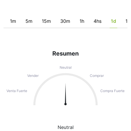
1m
5m
15m
30m
1h
4hs
1d
1s
Resumen
Neutral
Vender
Comprar
Venta Fuerte
Compra Fuerte
Neutral